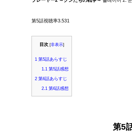
プレーヤー2 ～クンたちの戦争～
플레이어 2: 
第5話視聴率3.531
目次
[
非表示
]
1
第5話あらすじ
1.1
第5話感想
2
第6話あらすじ
2.1
第6話感想
第5