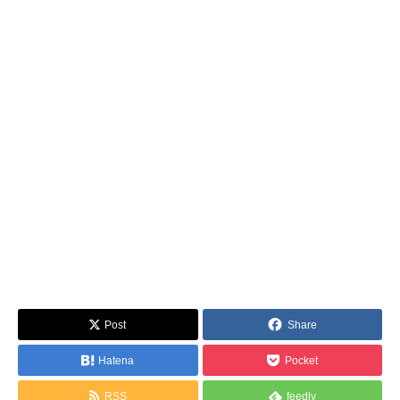
Post
Share
Hatena
Pocket
RSS
feedly