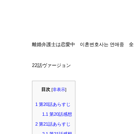
離婚弁護士は恋愛中 이혼변호사는 연애중 全
22話ヴァージョン
目次
[
非表示
]
1
第20話あらすじ
1.1
第20話感想
2
第21話あらすじ
2.1
第21話感想