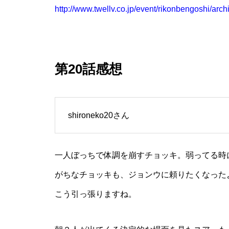
http://www.twellv.co.jp/event/rikonbengoshi/arch
第20話感想
shironeko20さん
一人ぼっちで体調を崩すチョッキ。弱ってる時
がちなチョッキも、ジョンウに頼りたくなった
こう引っ張りますね。