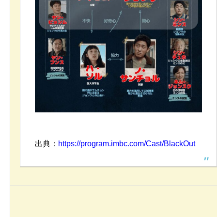
出典：
https://program.imbc.com/Cast/BlackOut