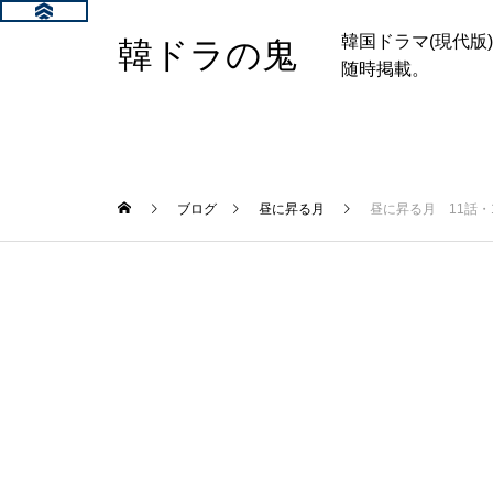
韓国ドラマ(現代
韓ドラの鬼
随時掲載。
ブログ
昼に昇る月
昼に昇る月 11話・