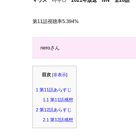
マウス
마우스
2021年放送 tvN 全20話
第11話視聴率5.394%
neroさん
目次
[
非表示
]
1
第11話あらすじ
1.1
第11話感想
2
第12話あらすじ
2.1
第12話感想