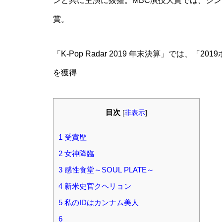
ンと共に主演に抜擢。MBC演技大賞では、シ
賞。
「K-Pop Radar 2019 年末決算」では、
を獲得
目次
[
非表示
]
1
受賞歴
2
女神降臨
3
感性食堂～SOUL PLATE～
4
新米史官クヘリョン
5
私のIDはカンナム美人
6