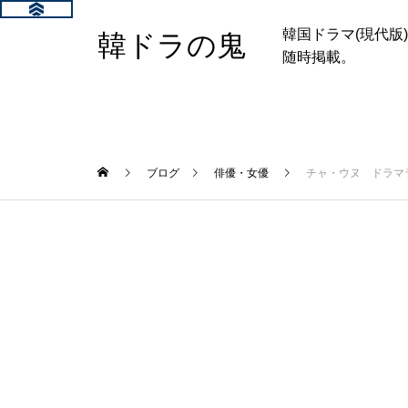
韓国ドラマ(現代
韓ドラの鬼
随時掲載。
ブログ
俳優・女優
チャ・ウヌ ドラマ