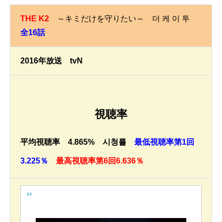
THE K2
～キミだけを守りたい～ 더 케 이 투
全16話
2016年放送 tvN
視聴率
平均視聴率 4.865% 시청률
最低視聴率第1回
3.225％
最高視聴率第6回6.636％