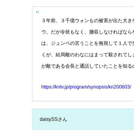
３年前、３千億ウォンもの被害が出た大き
ウ。だが令状もなく、撤収しなければなら
は、ジュンベの言うことを無視して１人で
くが、結局敵のわなにはまって殺されてし
が敵である会長と通話していたことを知る
https://kntv.jp/program/synopsis/kn200603/
daisySSさん