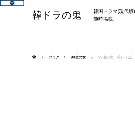
韓国ドラマ(現代
韓ドラの鬼
随時掲載。
ブログ
99億の女
99億の女 5話・6話