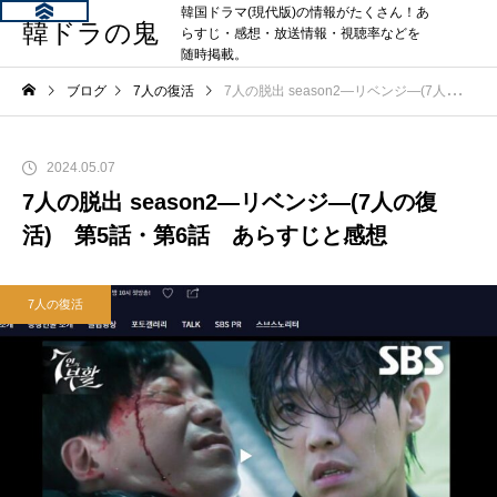
韓国ドラマ(現代版)の情報がたくさん！あ
韓ドラの鬼
らすじ・感想・放送情報・視聴率などを
随時掲載。
ブログ
7人の復活
7人の脱出 season2―リベンジ―(7人の復活) 第5話・第6話 あらすじと感想
2024.05.07
7人の脱出 season2―リベンジ―(7人の復
活) 第5話・第6話 あらすじと感想
7人の復活