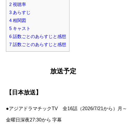
2
視聴率
3
あらすじ
4
相関図
5
キャスト
6
話数ごとのあらすじと感想
7
話数ごとのあらすじと感想
放送予定
【日本放送】
●アジアドラマチックTV 全16話（2026/7/21から）月～
金曜日深夜27:30から 字幕