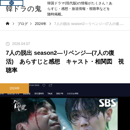
韓国ドラマ(現代版)の情報がたくさん！あ
韓ドラの鬼
らすじ・感想・放送情報・視聴率などを
随時掲載。
ブログ
2024年
7人の脱出 season2―リベンジ―(7人の復活) あらすじと感想 キャスト・相関図 視聴率
2026.04.07
7人の脱出 season2―リベンジ―(7人の復
活) あらすじと感想 キャスト・相関図 視
聴率
2024年