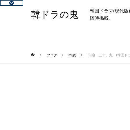
韓国ドラマ(現代
韓ドラの鬼
随時掲載。
ブログ
39歳
39歳 三十、九 (韓国ドラ