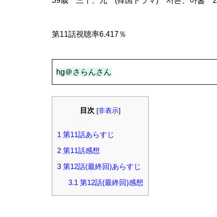
39歳 三十、九 (韓国ドラマ) 서른、아홉 20
第11話視聴率6.417％
hg＠さらんさん
目次
[
非表示
]
1
第11話あらすじ
2
第11話感想
3
第12話(最終回)あらすじ
3.1
第12話(最終回)感想