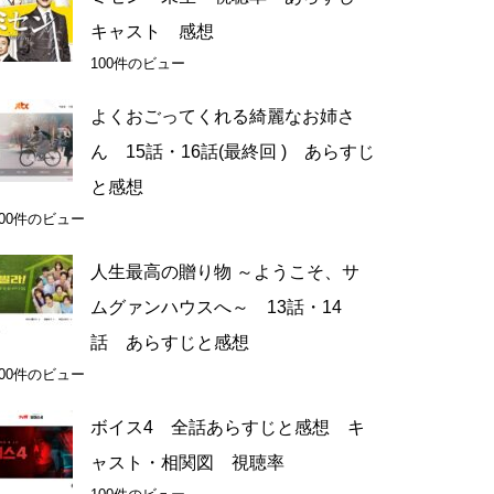
キャスト 感想
100件のビュー
よくおごってくれる綺麗なお姉さ
ん 15話・16話(最終回 ) あらすじ
と感想
100件のビュー
人生最高の贈り物 ～ようこそ、サ
ムグァンハウスへ～ 13話・14
話 あらすじと感想
100件のビュー
ボイス4 全話あらすじと感想 キ
ャスト・相関図 視聴率