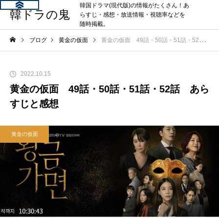
韓国ドラマ(現代版)の情報がたくさん！あ
韓ドラの鬼
らすじ・感想・放送情報・視聴率などを
随時掲載。
ブログ
黄金の仮面
黄金の仮面 49話・50話・51話・52話 あらすじと感想
2022.10.15
黄金の仮面 49話・50話・51話・52話 あら
すじと感想
黄金の仮面