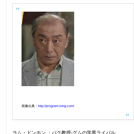
画像出典：
http://program.tving.com/
ヨム・ドンホン ：パク教授-グムの学界ライバル