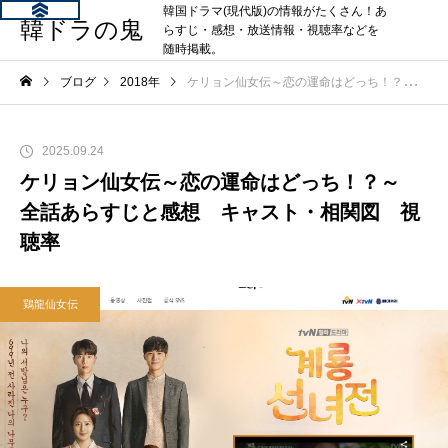
韓国ドラマ(現代版)の情報がたくさん！あ
韓ドラの鬼
らすじ・感想・放送情報・視聴率などを
随時掲載。
ブログ
2018年
ケリョン仙女伝～恋の運命はどっち！？～ 全話あらすじと感想 キャスト・相関図 視聴率
2025.09.24
ケリョン仙女伝～恋の運命はどっち！？～
全話あらすじと感想 キャスト・相関図 視
聴率
鶏龍仙女伝