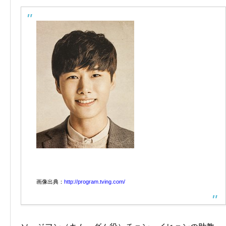
画像出典：
http://program.tving.com/