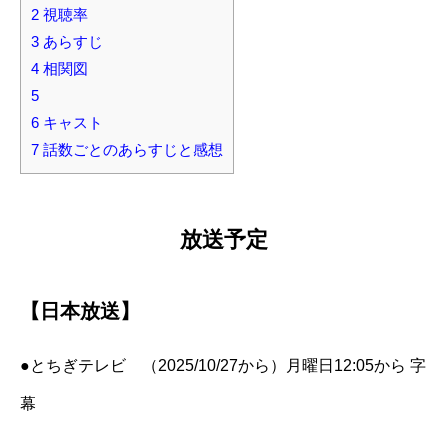
2
視聴率
3
あらすじ
4
相関図
5
6
キャスト
7
話数ごとのあらすじと感想
放送予定
【日本放送】
●とちぎテレビ （2025/10/27から）月曜日12:05から 字
幕