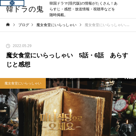
韓国ドラマ(現代版)の情報がたくさん！あ
韓ドラの鬼
らすじ・感想・放送情報・視聴率などを
随時掲載。
ブログ
魔女食堂にいらっしゃい
魔女食堂にいらっしゃい 5話・6話 あらすじと感想
2022.05.29
魔女食堂にいらっしゃい 5話・6話 あらす
じと感想
魔女食堂にいらっしゃい