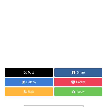
Post
Share
Hatena
Pocket
RSS
feedly