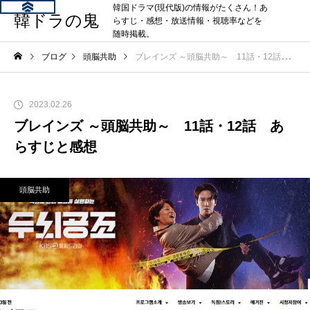
韓国ドラマ(現代版)の情報がたくさん！あ
韓ドラの鬼
らすじ・感想・放送情報・視聴率などを
随時掲載。
ブログ
頭脳共助
ブレインズ ～頭脳共助～ 11話・12話 あらすじと感想
2023.02.26
ブレインズ ～頭脳共助～ 11話・12話 あ
らすじと感想
頭脳共助