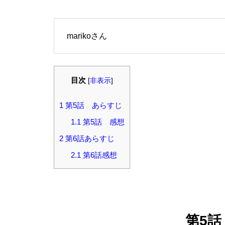
marikoさん
目次
[
非表示
]
1
第5話 あらすじ
1.1
第5話 感想
2
第6話あらすじ
2.1
第6話感想
第5