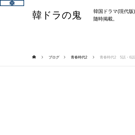
韓国ドラマ(現代
韓ドラの鬼
随時掲載。
ブログ
青春時代2
青春時代2 5話・6