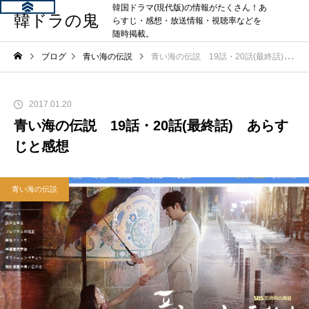
韓国ドラマ(現代版)の情報がたくさん！あ
韓ドラの鬼
らすじ・感想・放送情報・視聴率などを
随時掲載。
ブログ
青い海の伝説
青い海の伝説 19話・20話(最終話) あらすじと感想
2017.01.20
青い海の伝説 19話・20話(最終話) あらす
じと感想
青い海の伝説