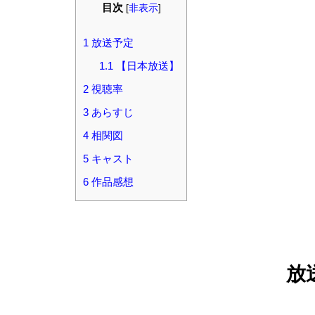
目次
[
非表示
]
1
放送予定
1.1
【日本放送】
2
視聴率
3
あらすじ
4
相関図
5
キャスト
6
作品感想
放