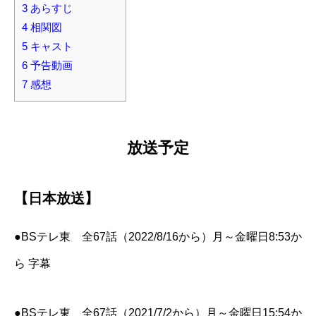
3
あらすじ
4
相関図
5
キャスト
6
予告動画
7
感想
放送予定
【日本放送】
●BSテレ東 全67話（2022/8/16から）月～金曜日8:53か
ら 字幕
●BSテレ東 全67話（2021/7/2から）月～金曜日15:54か