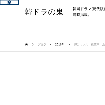
韓国ドラマ(現代
韓ドラの鬼
随時掲載。
ブログ
2016年
輝けウンス 視聴率 あ