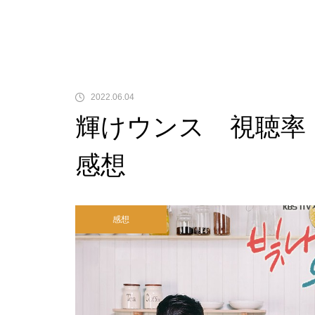
2022.06.04
輝けウンス 視聴
感想
感想