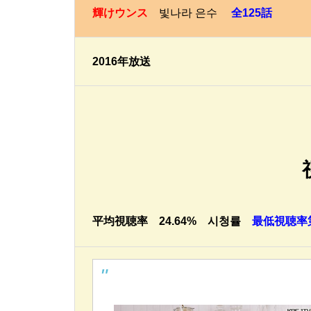
輝けウンス
빛나라 은수
全125話
2016年放送
平均視聴率 24.64% 시청률
最低視聴率第