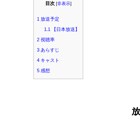
目次
[
非表示
]
1
放送予定
1.1
【日本放送】
2
視聴率
3
あらすじ
4
キャスト
5
感想