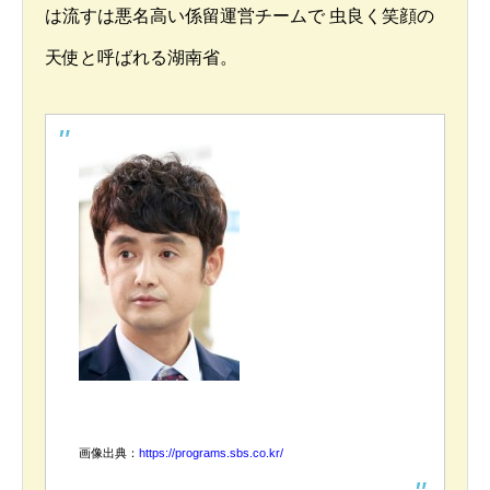
は流すは悪名高い係留運営チームで 虫良く笑顔の
天使と呼ばれる湖南省。
画像出典：
https://programs.sbs.co.kr/