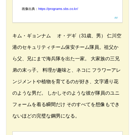
画像出典：
https://programs.sbs.co.kr/
キム・ギョンナム オ・デギ（31歳、男） 仁川空
港のセキュリティチーム保安チーム隊員。祖父か
ら父、兄にまで海兵隊を出た一家。 大家族の三兄
弟の末っ子。 料理が趣味と、ネコに フラワーアレ
ンジメントや植物を育てるのが好き、文字通り花
のような男だ。 しかしそのような彼が隊員のユニ
フォームを着る瞬間だけ そのすべてを想像もでき
ないほどの完璧な鋼男になる。