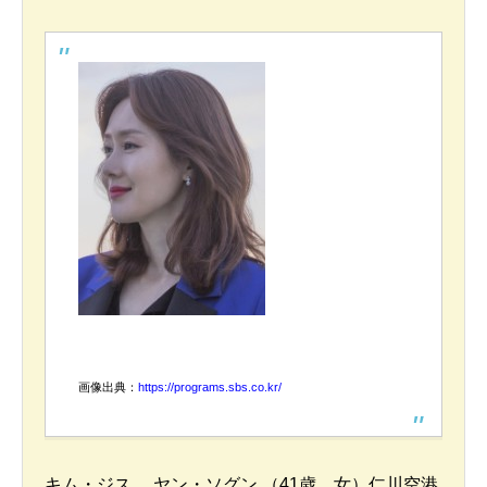
画像出典：
https://programs.sbs.co.kr/
キム・ジス ヤン・ソグン （41歳、女）仁川空港