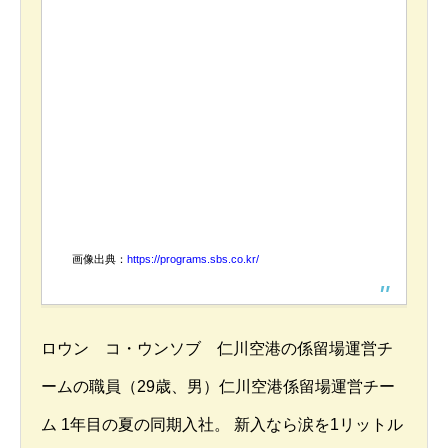
画像出典：
https://programs.sbs.co.kr/
ロウン コ・ウンソブ 仁川空港の係留場運営チ
ームの職員（29歳、男）仁川空港係留場運営チー
ム 1年目の夏の同期入社。 新入なら涙を1リットル