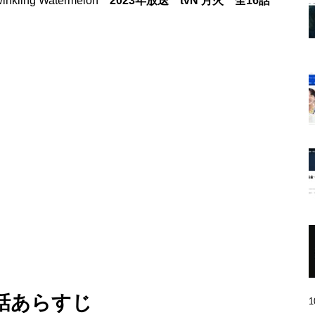
ing Watermelon
2023年放送 tvN 月火 全16話
3話あらすじ