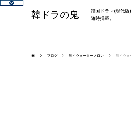
韓国ドラマ(現代
韓ドラの鬼
随時掲載。
ブログ
輝くウォーターメロン
輝くウォ