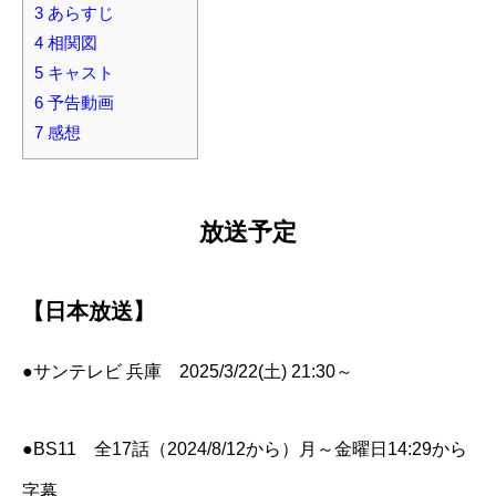
3
あらすじ
4
相関図
5
キャスト
6
予告動画
7
感想
放送予定
【日本放送】
●サンテレビ 兵庫 2025/3/22(土) 21:30～
●BS11 全17話（2024/8/12から）月～金曜日14:29から
字幕