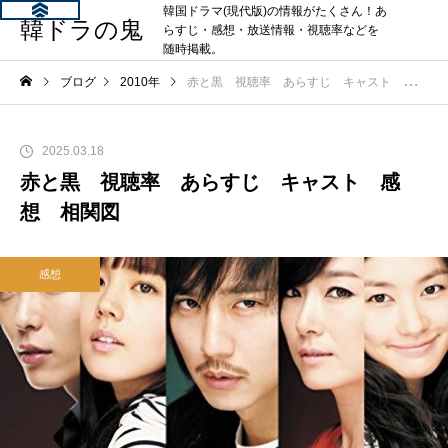
韓国ドラマ(現代版)の情報がたくさん！あ
韓ドラの鬼
らすじ・感想・放送情報・視聴率などを
随時掲載。
ブログ
2010年
赤と黒 視聴率 あらすじ キャスト 感想 相関図
2025.03.18
赤と黒 視聴率 あらすじ キャスト 感
想 相関図
感想