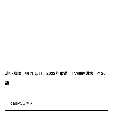
赤い風船
빨간 풍선
2022年放送 TV朝鮮週末 全20
話
daisySSさん