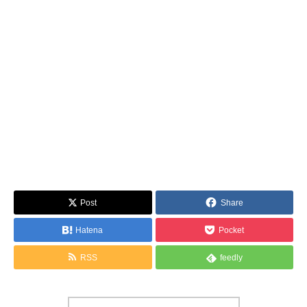
Post
Share
Hatena
Pocket
RSS
feedly