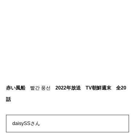
赤い風船
빨간 풍선
2022年放送 TV朝鮮週末 全20
話
daisySSさん