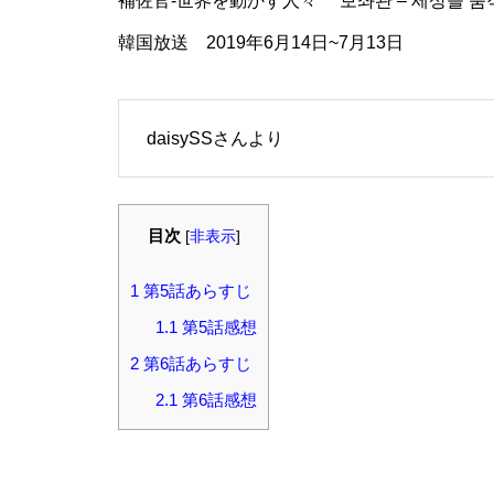
補佐官-世界を動かす人々 보좌관 – 세상을 움
韓国放送 2019年6月14日~7月13日
daisySSさんより
目次
[
非表示
]
1
第5話あらすじ
1.1
第5話感想
2
第6話あらすじ
2.1
第6話感想