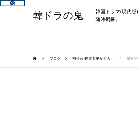
韓国ドラマ(現代
韓ドラの鬼
随時掲載。
ブログ
補佐官-世界を動かす人々
補佐官