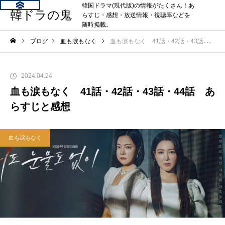
韓国ドラマ(現代版)の情報がたくさん！あ
韓ドラの鬼
らすじ・感想・放送情報・視聴率などを
随時掲載。
ブログ
血も涙もなく
血も涙もなく 41話・42話・43話・44話 あらすじと感想
2024.04.24
血も涙もなく 41話・42話・43話・44話 あ
らすじと感想
血も涙もなく