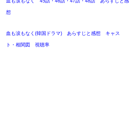
血も涙もなく 45話・46話・47話・48話 あらすじと感
想
血も涙もなく(韓国ドラマ) あらすじと感想 キャス
ト・相関図 視聴率