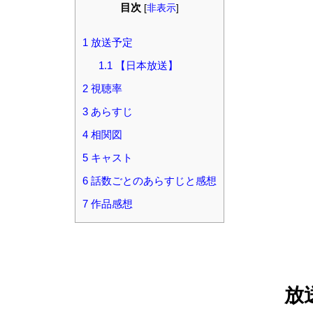
目次
[
非表示
]
1
放送予定
1.1
【日本放送】
2
視聴率
3
あらすじ
4
相関図
5
キャスト
6
話数ごとのあらすじと感想
7
作品感想
放