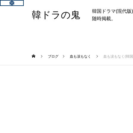
韓国ドラマ(現代
韓ドラの鬼
随時掲載。
ブログ
血も涙もなく
血も涙もなく(韓