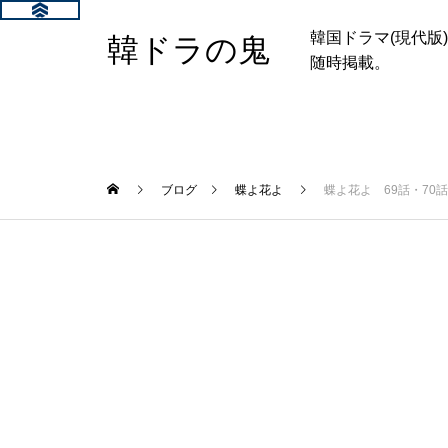
韓国ドラマ(現代
韓ドラの鬼
随時掲載。
ブログ
蝶よ花よ
蝶よ花よ 69話・70