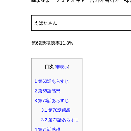
蝶よ花よ クミヤ オギヤ
금이야 옥이야 Apple
えぱたさん
第69話視聴率11.8%
目次
[
非表示
]
1
第69話あらすじ
2
第69話感想
3
第70話あらすじ
3.1
第70話感想
3.2
第71話あらすじ
4
第71話感想