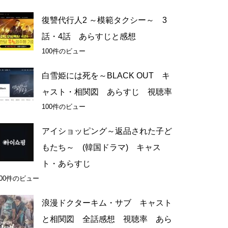
復讐代行人2 ～模範タクシー～ 3
話・4話 あらすじと感想
100件のビュー
白雪姫には死を～BLACK OUT キ
ャスト・相関図 あらすじ 視聴率
100件のビュー
アイショッピング～返品された子ど
もたち～ (韓国ドラマ) キャス
ト・あらすじ
100件のビュー
浪漫ドクターキム・サブ キャスト
と相関図 全話感想 視聴率 あら