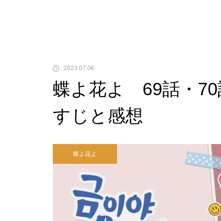
2023.07.06
蝶よ花よ 69話・70
すじと感想
蝶よ花よ