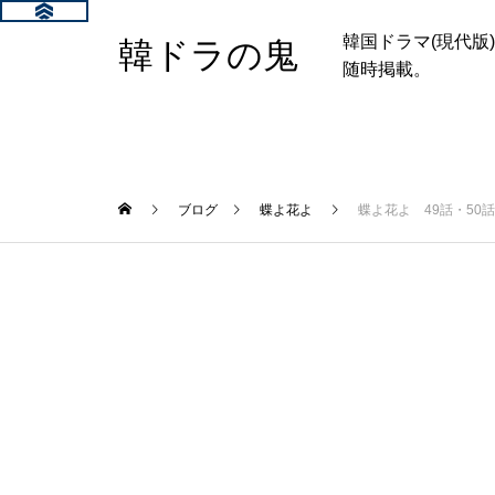
韓国ドラマ(現代
韓ドラの鬼
随時掲載。
ブログ
蝶よ花よ
蝶よ花よ 49話・50