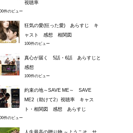
視聴率
200件のビュー
狂気の愛(狂った愛) あらすじ キ
ャスト 感想 相関図
100件のビュー
真心が届く 5話・6話 あらすじと
感想
100件のビュー
約束の地～SAVE ME～ SAVE
ME2（助けて2）視聴率 キャス
ト・相関図 感想 あらすじ
100件のビュー
人生最高の贈り物 ～ようこそ、サ