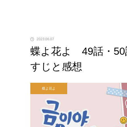
2023.06.07
蝶よ花よ 49話・50
すじと感想
蝶よ花よ