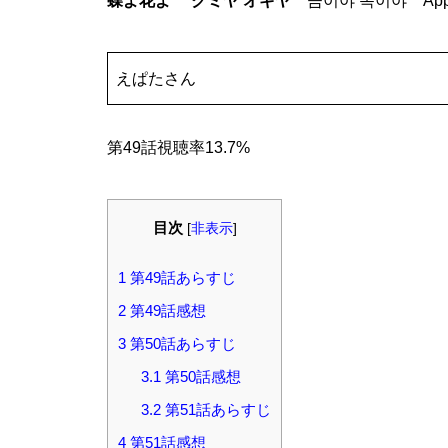
蝶よ花よ クミヤ オギヤ
금이야 옥이야 Apple
えぱたさん
第49話視聴率13.7%
目次
[
非表示
]
1
第49話あらすじ
2
第49話感想
3
第50話あらすじ
3.1
第50話感想
3.2
第51話あらすじ
4
第51話感想