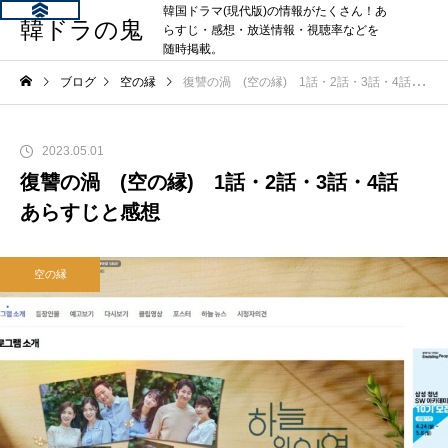
韓国ドラマ(現代版)の情報がたくさん！あ
韓ドラの鬼
らすじ・感想・放送情報・視聴率などを
随時掲載。
ブログ
空の縁
復讐の渦 (空の縁) 1話・2話・3話・4話 あらすじと感想
2023.05.01
復讐の渦 (空の縁) 1話・2話・3話・4話
あらすじと感想
空の縁