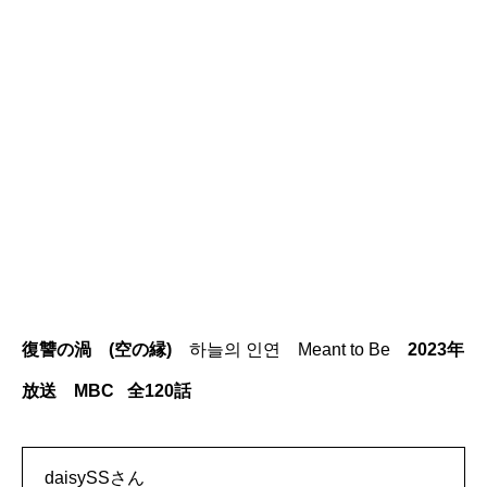
復讐の渦 (空の縁)
하늘의 인연 Meant to Be
2023年
放送 MBC 全120話
daisySSさん