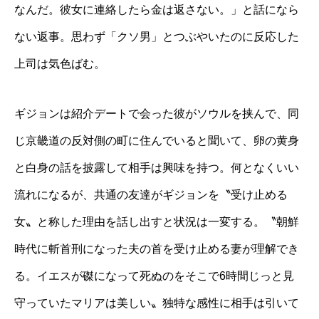
なんだ。彼女に連絡したら金は返さない。」と話になら
ない返事。思わず「クソ男」とつぶやいたのに反応した
上司は気色ばむ。
ギジョンは紹介デートで会った彼がソウルを挟んで、同
じ京畿道の反対側の町に住んでいると聞いて、卵の黄身
と白身の話を披露して相手は興味を持つ。何となくいい
流れになるが、共通の友達がギジョンを〝受け止める
女〟と称した理由を話し出すと状況は一変する。〝朝鮮
時代に斬首刑になった夫の首を受け止める妻が理解でき
る。イエスが磔になって死ぬのをそこで6時間じっと見
守っていたマリアは美しい〟独特な感性に相手は引いて