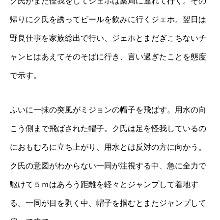
ク氏がまた怪我をしてジェホは薬局に連れて行く。その
帰りにク氏を誘ってビールを飲みに行くジェホ。翌日は
野良仕事を家族総出で行い、ジェホとまだぎこちないチ
ャンヒはあえてそのそばに行き、言い過ぎたことを態度
で示す。
ふいに一抹の突風がミジョンの帽子を飛ばす。用水の向
こう側まで飛ばされた帽子。ク氏は足を怪我しているの
におもむろに立ち上がり、用水とは反対の方に向かう。
ク氏の意図がわからない一同が注視する中、急に全力で
駆けて５ｍはあろう距離を軽々とジャンプして着地す
る。一同が目を剥く中、帽子を掴むとまたジャンプして