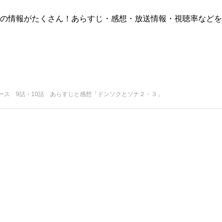
版)の情報がたくさん！あらすじ・感想・放送情報・視聴率などを
ース 9話・10話 あらすじと感想「ドンソクとソナ２・３」