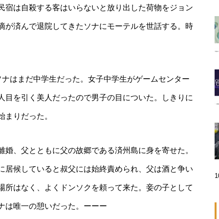
民宿は自殺する客はいらないと放り出した荷物をジョン
滴が済んで退院してきたソナにモーテルを世話する。時
ソナはまだ中学生だった。女子中学生がゲームセンター
人目を引く美人だったので男子の目についた。しきりに
始まりだった。
離婚、父とともに父の故郷である済州島に身を寄せた。
に居候していると叔父には始終責められ、父は酒と争い
場所はなく、よくドンソクを頼って来た。妾の子として
ナは唯一の憩いだった。ーーー