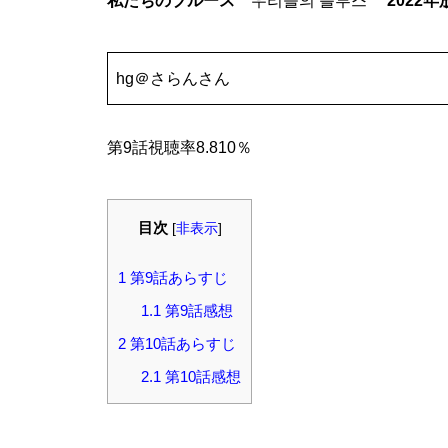
私たちのブルース
우리들의 블루스
2022
hg＠さらんさん
第9話視聴率8.810％
目次
[
非表示
]
1
第9話あらすじ
1.1
第9話感想
2
第10話あらすじ
2.1
第10話感想