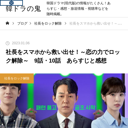
韓国ドラマ(現代版)の情報がたくさん！あ
韓ドラの鬼
らすじ・感想・放送情報・視聴率などを
随時掲載。
ブログ
社長をロック解除
社長をスマホから救い出せ！～恋の力でロック解除～ 9話・10話 あらすじと感想
2023.01.06
社長をスマホから救い出せ！～恋の力でロッ
ク解除～ 9話・10話 あらすじと感想
社長をロック解除