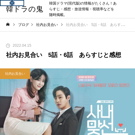
韓国ドラマ(現代版)の情報がたくさん！あ
韓ドラの鬼
らすじ・感想・放送情報・視聴率などを
随時掲載。
ブログ
社内お見合い
社内お見合い 5話・6話 あらすじと感想
2022.04.15
社内お見合い 5話・6話 あらすじと感想
社内お見合い