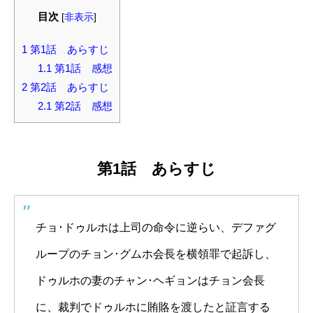
目次
[
非表示
]
1
第1話 あらすじ
1.1
第1話 感想
2
第2話 あらすじ
2.1
第2話 感想
第1話 あらすじ
チョ･ドゥルホは上司の命令に逆らい、デファグ
ループのチョン･グムホ会長を横領罪で起訴し、
ドゥルホの妻のチャン･ヘギョンはチョン会長
に、裁判でドゥルホに賄賂を渡したと証言する