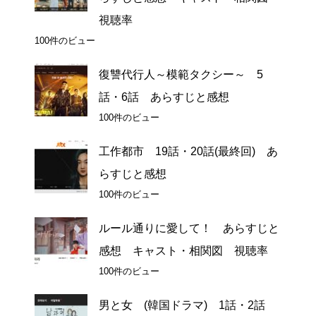
視聴率
100件のビュー
復讐代行人～模範タクシー～ 5
話・6話 あらすじと感想
100件のビュー
工作都市 19話・20話(最終回) あ
らすじと感想
100件のビュー
ルール通りに愛して！ あらすじと
感想 キャスト・相関図 視聴率
100件のビュー
男と女 (韓国ドラマ) 1話・2話