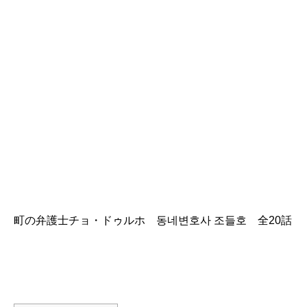
町の弁護士チョ・ドゥルホ 동네변호사 조들호 全20話