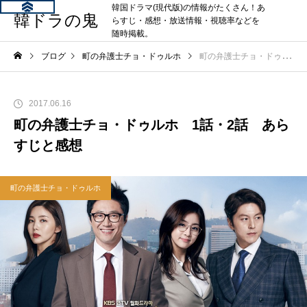
韓国ドラマ(現代版)の情報がたくさん！あ
韓ドラの鬼
らすじ・感想・放送情報・視聴率などを
随時掲載。
ブログ
町の弁護士チョ・ドゥルホ
町の弁護士チョ・ドゥルホ 1話・2話 あらすじと感想
2017.06.16
町の弁護士チョ・ドゥルホ 1話・2話 あら
すじと感想
町の弁護士チョ・ドゥルホ