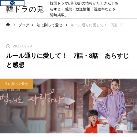
韓国ドラマ(現代版)の情報がたくさん！あ
韓ドラの鬼
らすじ・感想・放送情報・視聴率などを
随時掲載。
ブログ
法に則って愛せ
ルール通りに愛して！ 7話・8話 あらすじと感想
2022.09.29
ルール通りに愛して！ 7話・8話 あらすじ
と感想
法に則って愛せ