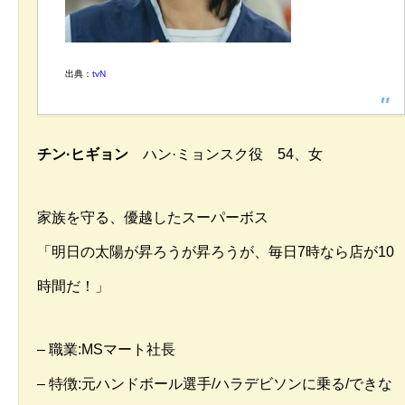
出典：
tvN
チン·ヒギョン
ハン·ミョンスク役 54、女
家族を守る、優越したスーパーボス
「明日の太陽が昇ろうが昇ろうが、毎日7時なら店が10
時間だ！」
– 職業:MSマート社長
– 特徴:元ハンドボール選手/ハラデビソンに乗る/できな