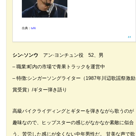
出典：
tvN
シン·ソンウ
アン·ヨンチュン役 52、男
– 職業:町内の市場で青果トラックを運営中
– 特徴:シンガーソングライター（1987年川辺歌謡祭激励
賞受賞）/ギター弾き語り
高級バイクライディングとギターを弾きながら歌うのが
趣味なので、ヒップスターの感じがなかなか素敵に似合
う、苦労した感じが全くない中年男性だ。 甘美な声で歌