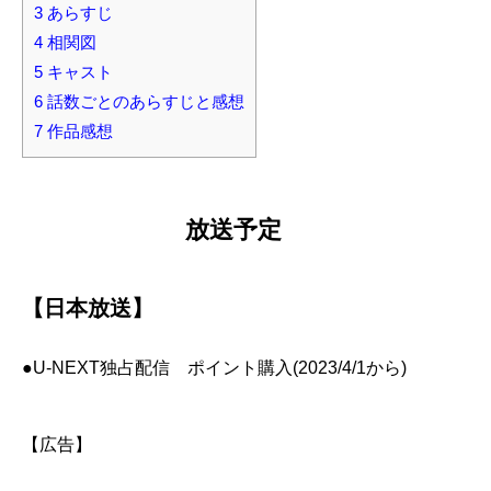
3
あらすじ
4
相関図
5
キャスト
6
話数ごとのあらすじと感想
7
作品感想
放送予定
【日本放送】
●U-NEXT独占配信 ポイント購入(2023/4/1から)
【広告】