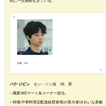
めに一生懸命生きている。
出典：
tvN
パク·ジビン
セン・ソン役 26、男
– 職業:MSマート魚コーナー担当。
– 特徴:中華料理店配達経歴者/歌の実力者/きれいな美貌