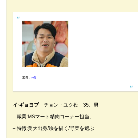
出典：
tvN
イ·ギョヨプ
チョン・ユク役 35、男
– 職業:MSマート精肉コーナー担当。
– 特徴:美大出身/絵を描く/野菜を選ぶ