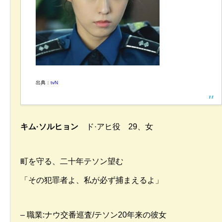
出典：
tvN
キム·ソルヒョン
ド·アヒ役 29、女
町を守る、二十年テソン望む
「その犯罪者よ、私が必ず捕まえるよ」
– 職業:ナウ交番巡査/テソン20年来の彼女