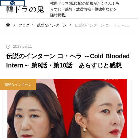
韓国ドラマ(現代版)の情報がたくさん！あ
韓ドラの鬼
らすじ・感想・放送情報・視聴率などを
随時掲載。
ブログ
残酷なインターン
伝説のインターン コ・ヘラ ～Cold Blooded Intern～ 第9話・第10話 あらすじと感想
2023.09.11
伝説のインターン コ・ヘラ ～Cold Blooded
Intern～ 第9話・第10話 あらすじと感想
残酷なインターン