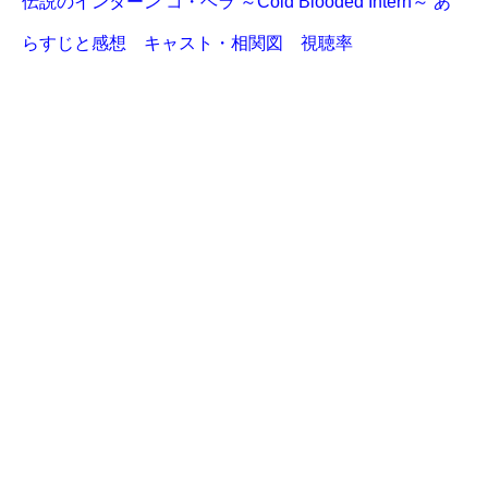
伝説のインターン コ・ヘラ ～Cold Blooded Intern～ あ
らすじと感想 キャスト・相関図 視聴率