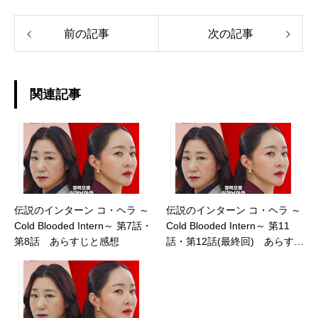
前の記事
次の記事
関連記事
伝説のインターン コ・ヘラ ～
伝説のインターン コ・ヘラ ～
Cold Blooded Intern～ 第7話・
Cold Blooded Intern～ 第11
第8話 あらすじと感想
話・第12話(最終回) あらすじ
と感想