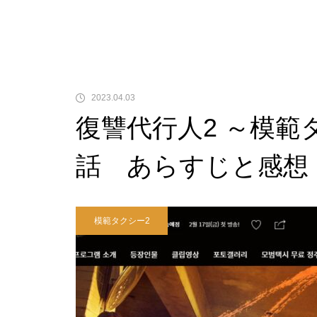
2023.04.03
復讐代行人2 ～模範
話 あらすじと感想
模範タクシー2