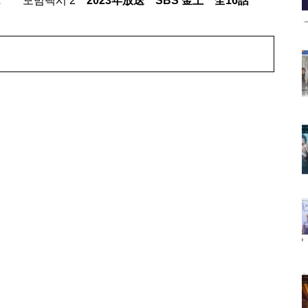
2
모범택시 2
2023年放送 SBS 金土 全16話