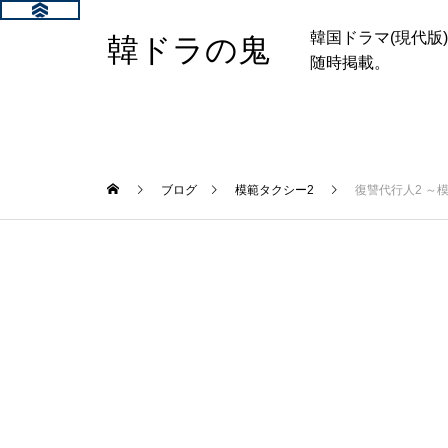
韓国ドラマ(現代
韓ドラの鬼
随時掲載。
ブログ
模範タクシー2
復讐代行人2 ～