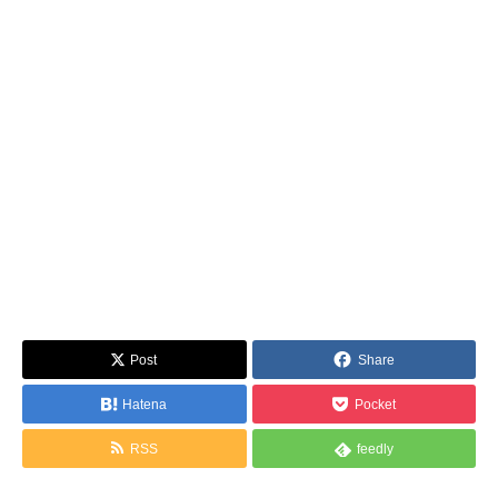
Post
Share
Hatena
Pocket
RSS
feedly