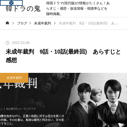
韓国ドラマ(現代版)の情報がたくさん！あ
韓ドラの鬼
らすじ・感想・放送情報・視聴率などを
随時掲載。
ブログ
未成年裁判
未成年裁判 9話・10話(最終回) あらすじと感想
2022.03.08
未成年裁判 9話・10話(最終回) あらすじと
感想
未成年裁判