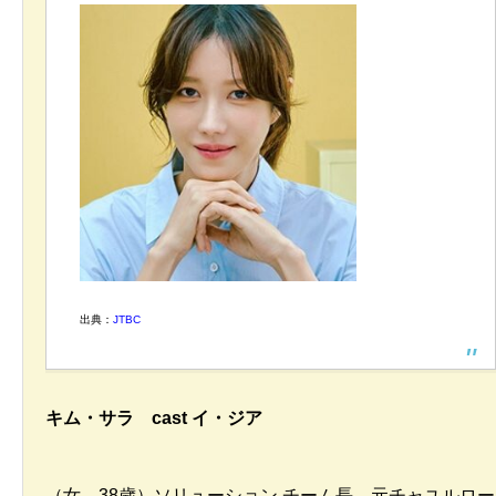
出典：
JTBC
キム・サラ cast イ・ジア
（女、38歳）ソリューション チーム長、元チャユルロー