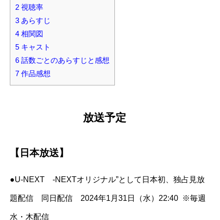
2
視聴率
3
あらすじ
4
相関図
5
キャスト
6
話数ごとのあらすじと感想
7
作品感想
放送予定
【日本放送】
●U-NEXT -NEXTオリジナル”として日本初、独占見放
題配信 同日配信 2024年1月31日（水）22:40 ※毎週
水・木配信