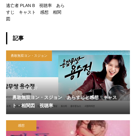
逃亡者 PLAN B 視聴率 あら
すじ キャスト 感想 相関
図
記事
勇敢無双ヨン・スジョン
2026.08.07
勇敢無双ヨン・スジョン あらすじと感想 キャス
ト・相関図 視聴率
感想