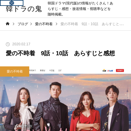
韓国ドラマ(現代版)の情報がたくさん！あ
韓ドラの鬼
らすじ・感想・放送情報・視聴率などを
随時掲載。
ブログ
愛の不時着
愛の不時着 9話・10話 あらすじと感想
2020.02.17
愛の不時着 9話・10話 あらすじと感想
愛の不時着