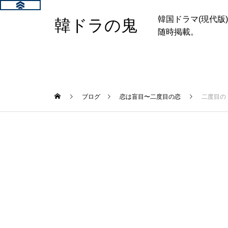
韓国ドラマ(現代
韓ドラの鬼
随時掲載。
ブログ
恋は盲目〜二度目の恋
二度目の