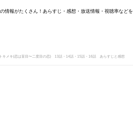
版)の情報がたくさん！あらすじ・感想・放送情報・視聴率などを
トキメキ(恋は盲目〜二度目の恋) 13話・14話・15話・16話 あらすじと感想