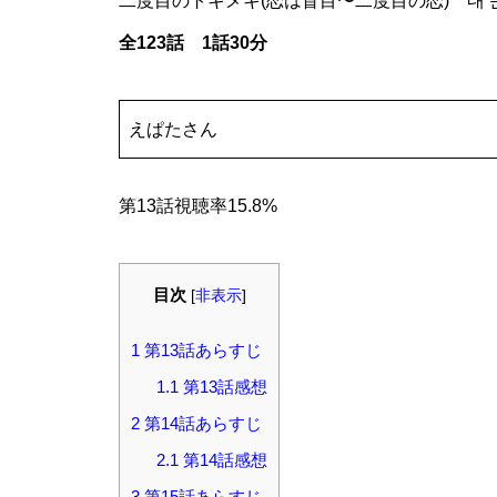
二度目のトキメキ(恋は盲目〜二度目の恋) 내 눈에 
全123話 1話30分
えぱたさん
第13話視聴率15.8%
目次
[
非表示
]
1
第13話あらすじ
1.1
第13話感想
2
第14話あらすじ
2.1
第14話感想
3
第15話あらすじ