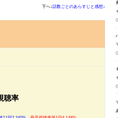
下へ↓
話数ごとのあらすじと感想↓
視聴率
11回2.240%
最高視聴率第1回4.148%