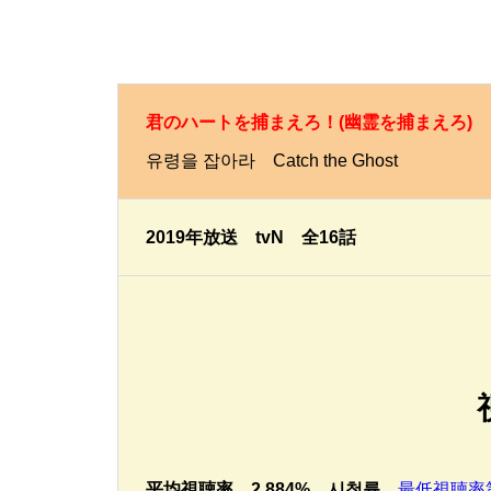
君のハートを捕まえろ！(幽霊を捕まえろ)
유령을 잡아라 Catch the Ghost
2019年放送 tvN 全16話
平均視聴率 2.884% 시청률
最低視聴率第