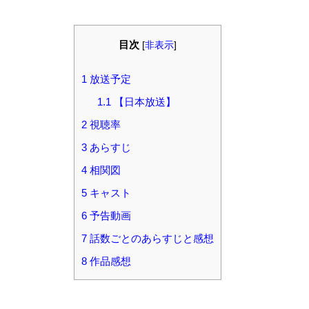
目次
[
非表示
]
1
放送予定
1.1
【日本放送】
2
視聴率
3
あらすじ
4
相関図
5
キャスト
6
予告動画
7
話数ごとのあらすじと感想
8
作品感想