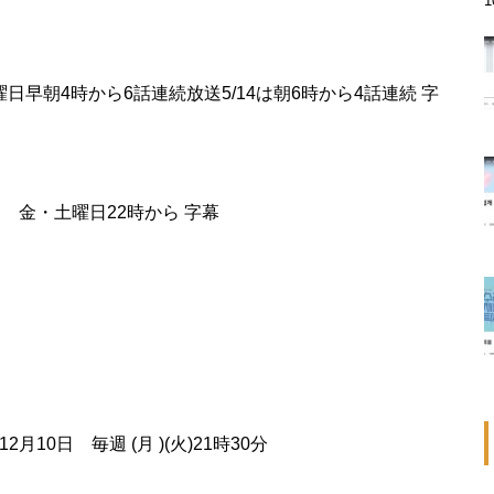
）土曜日早朝4時から6話連続放送5/14は朝6時から4話連続 字
から 金・土曜日22時から 字幕
2月10日 毎週 (月 )(火)21時30分