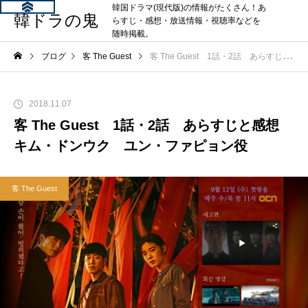
韓国ドラマ(現代版)の情報がたくさん！あ
韓ドラの鬼
らすじ・感想・放送情報・視聴率などを
随時掲載。
ブログ
客 The Guest
客 The Guest 1話・2話 あらすじと感想 キム・ドンウク ユン・ファピョン役
2018.11.07
客 The Guest 1話・2話 あらすじと感想
キム・ドンウク ユン・ファピョン役
客 The Guest