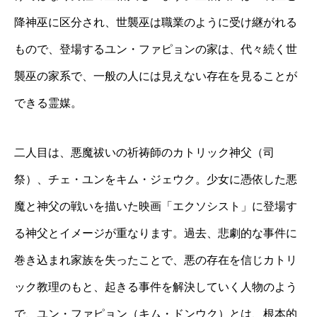
降神巫に区分され、世襲巫は職業のように受け継がれる
もので、登場するユン・ファピョンの家は、代々続く世
襲巫の家系で、一般の人には見えない存在を見ることが
できる霊媒。
二人目は、悪魔祓いの祈祷師のカトリック神父（司
祭）、チェ・ユンをキム・ジェウク。少女に憑依した悪
魔と神父の戦いを描いた映画「エクソシスト」に登場す
る神父とイメージが重なります。過去、悲劇的な事件に
巻き込まれ家族を失ったことで、悪の存在を信じカトリ
ック教理のもと、起きる事件を解決していく人物のよう
で、ユン・ファピョン（キム・ドンウク）とは、根本的