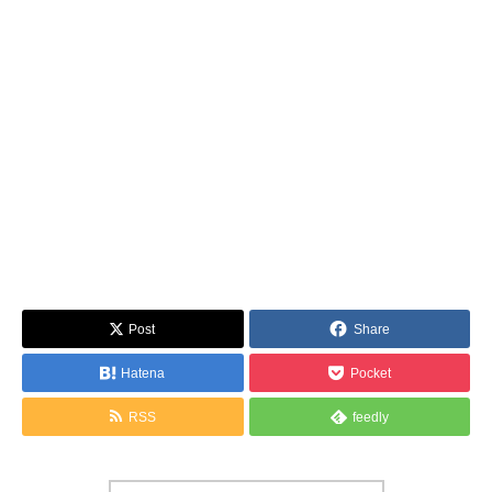
Post
Share
Hatena
Pocket
RSS
feedly