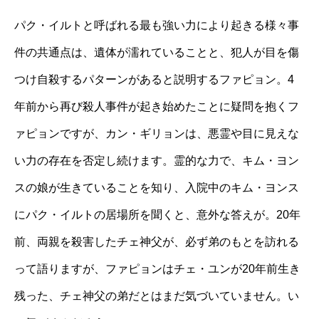
パク・イルトと呼ばれる最も強い力により起きる様々事
件の共通点は、遺体が濡れていることと、犯人が目を傷
つけ自殺するパターンがあると説明するファピョン。
4
年前から再び殺人事件が起き始めたことに疑問を抱くフ
ァピョンですが、カン・ギリョンは、悪霊や目に見えな
い力の存在を否定し続けます。霊的な力で、キム・ヨン
スの娘が生きていることを知り、入院中のキム・ヨンス
にパク・イルトの居場所を聞くと、意外な答えが。
20
年
前、両親を殺害したチェ神父が、必ず弟のもとを訪れる
って語りますが、ファピョンはチェ・ユンが
20
年前生き
残った、チェ神父の弟だとはまだ気づいていません。い