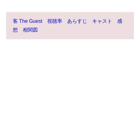
客 The Guest 視聴率 あらすじ キャスト 感
想 相関図