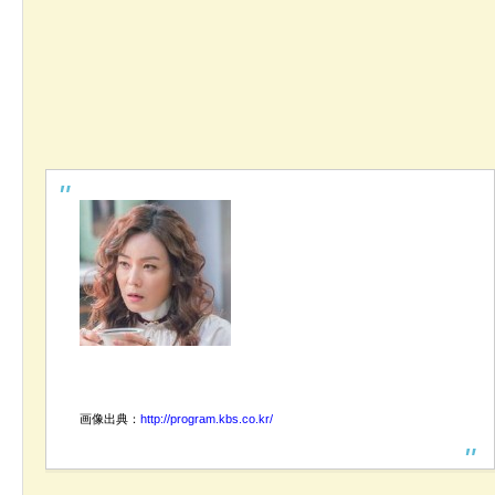
画像出典：
http://program.kbs.co.kr/