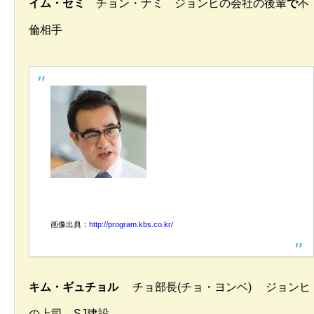
イム・セミ
チョン・ナミ ジョンヒの会社の後輩
で
不
倫相手
画像出典：
http://program.kbs.co.kr/
キム・ギュチョル
チョ部長(チョ・ヨンベ) ジョンヒ
の上司、SJ建設